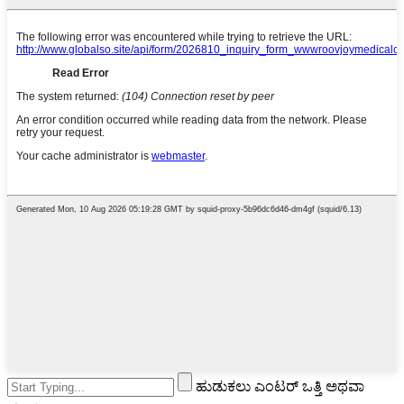
ಹುಡುಕಲು ಎಂಟರ್ ಒತ್ತಿ ಅಥವಾ