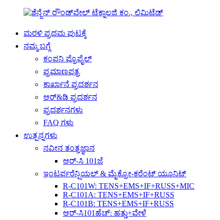
ಮರಳಿ ಪ್ರಥಮ ಪುಟಕ್ಕೆ
ನಮ್ಮ ಬಗ್ಗೆ
ಕಂಪನಿ ಪ್ರೊಫೈಲ್
ಪ್ರಮಾಣಪತ್ರ
ಕಾರ್ಖಾನೆ ಪ್ರದರ್ಶನ
ಆರ್&ಡಿ ಪ್ರದರ್ಶನ
ಪ್ರದರ್ಶನಗಳು
FAQ ಗಳು
ಉತ್ಪನ್ನಗಳು
ನವೀನ ತಂತ್ರಜ್ಞಾನ
ಆರ್-ಸಿ 101ಜೆ
ಇಂಟರ್ಫರೆನ್ಷಿಯಲ್ & ಮೈಕ್ರೋ-ಕರೆಂಟ್ ಯೂನಿಟ್
R-C101W: TENS+EMS+IF+RUSS+MIC
R-C101A: TENS+EMS+IF+RUSS
R-C101B: TENS+EMS+IF+RUSS
ಆರ್-ಸಿ101ಹೆಚ್: ಹತ್ತು+ವೇಳೆ