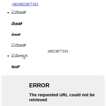
+8618923877103
ವೆಚಾಟ್
ವೆಚಾಟ್
18923877103
ಟಾಪ್