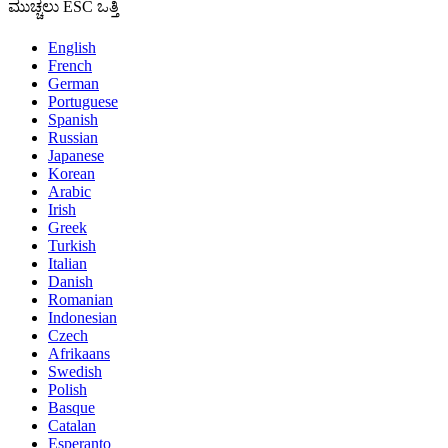
ಮುಚ್ಚಲು ESC ಒತ್ತಿ
English
French
German
Portuguese
Spanish
Russian
Japanese
Korean
Arabic
Irish
Greek
Turkish
Italian
Danish
Romanian
Indonesian
Czech
Afrikaans
Swedish
Polish
Basque
Catalan
Esperanto