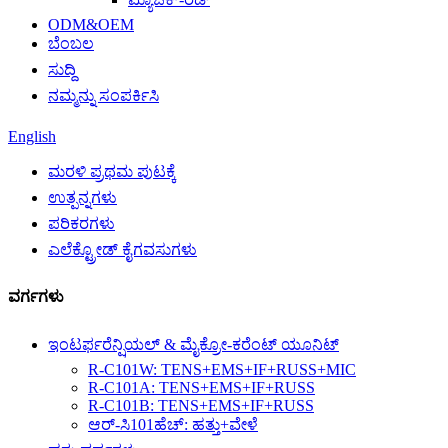
ODM&OEM
ಬೆಂಬಲ
ಸುದ್ದಿ
ನಮ್ಮನ್ನು ಸಂಪರ್ಕಿಸಿ
English
ಮರಳಿ ಪ್ರಥಮ ಪುಟಕ್ಕೆ
ಉತ್ಪನ್ನಗಳು
ಪರಿಕರಗಳು
ಎಲೆಕ್ಟ್ರೋಡ್ ಕೈಗವಸುಗಳು
ವರ್ಗಗಳು
ಇಂಟರ್ಫರೆನ್ಷಿಯಲ್ & ಮೈಕ್ರೋ-ಕರೆಂಟ್ ಯೂನಿಟ್
R-C101W: TENS+EMS+IF+RUSS+MIC
R-C101A: TENS+EMS+IF+RUSS
R-C101B: TENS+EMS+IF+RUSS
ಆರ್-ಸಿ101ಹೆಚ್: ಹತ್ತು+ವೇಳೆ