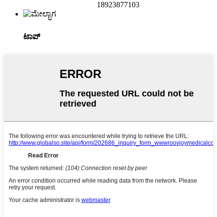
18923877103
ಟಾಪ್