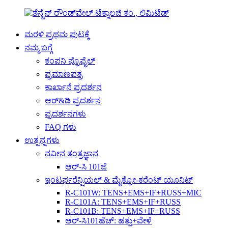
ಮರಳಿ ಪ್ರಥಮ ಪುಟಕ್ಕೆ
ನಮ್ಮ ಬಗ್ಗೆ
ಕಂಪನಿ ಪ್ರೊಫೈಲ್
ಪ್ರಮಾಣಪತ್ರ
ಕಾರ್ಖಾನೆ ಪ್ರದರ್ಶನ
ಆರ್&ಡಿ ಪ್ರದರ್ಶನ
ಪ್ರದರ್ಶನಗಳು
FAQ ಗಳು
ಉತ್ಪನ್ನಗಳು
ನವೀನ ತಂತ್ರಜ್ಞಾನ
ಆರ್-ಸಿ 101ಜೆ
ಇಂಟರ್ಫರೆನ್ಷಿಯಲ್ & ಮೈಕ್ರೋ-ಕರೆಂಟ್ ಯೂನಿಟ್
R-C101W: TENS+EMS+IF+RUSS+MIC
R-C101A: TENS+EMS+IF+RUSS
R-C101B: TENS+EMS+IF+RUSS
ಆರ್-ಸಿ101ಹೆಚ್: ಹತ್ತು+ವೇಳೆ