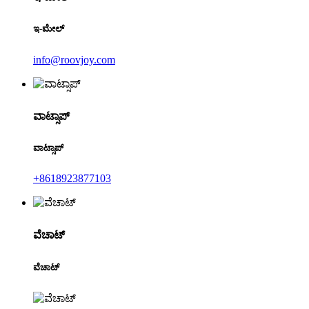
ಇ-ಮೇಲ್
info@roovjoy.com
ವಾಟ್ಸಾಪ್
ವಾಟ್ಸಾಪ್
+8618923877103
ವೆಚಾಟ್
ವೆಚಾಟ್